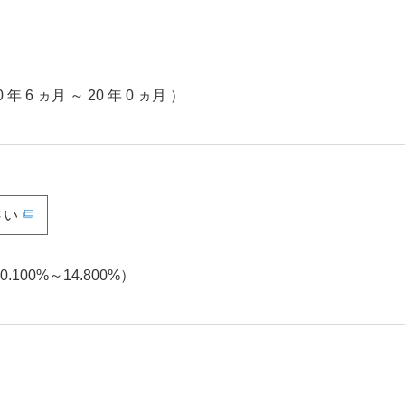
0 年 6 ヵ月
～
20 年 0 ヵ月
）
さい
.100%～14.800%）