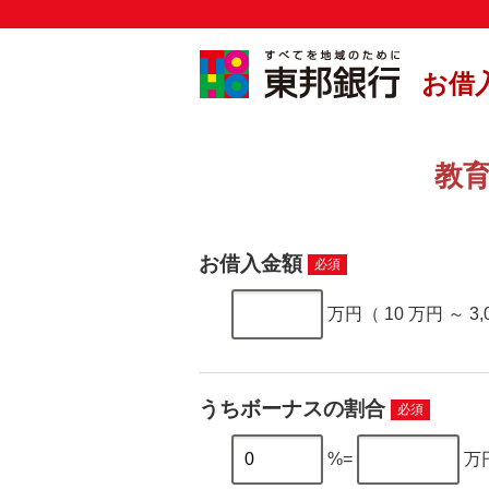
お借
教
お借入金額
必須
万円（
10 万円
～
3
うちボーナスの割合
必須
%=
万