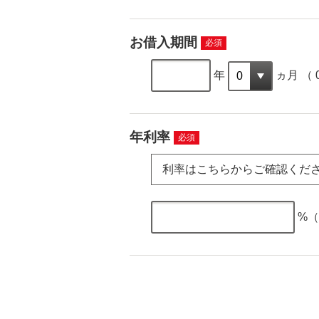
お借入期間
必須
年
ヵ月 （
年利率
必須
利率はこちらからご確認くだ
%（0